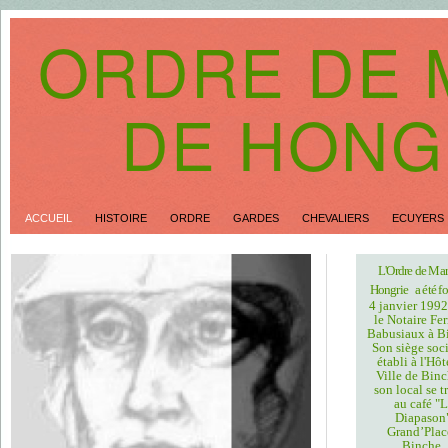
ORDRE DE 
DE HONG
ACCUEIL
HISTOIRE
ORDRE
GARDES
CHEVALIERS
ECUYERS
L'Ordre de Mar
Hongrie
a été f
4 janvier 1992
le Notaire Fe
Babusiaux à B
Son siège soci
établi à l'Hôt
Ville de Binc
son local se t
au café "
Diapason"
Grand’Plac
Binche.