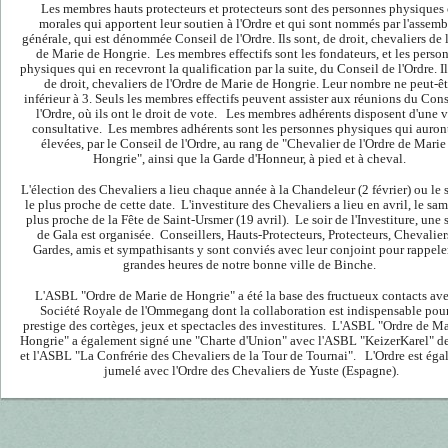
Les membres hauts protecteurs et protecteurs sont des personnes physiques
morales qui apportent leur soutien à l'Ordre et qui sont nommés par l'assemb
générale, qui est dénommée Conseil de l'Ordre. Ils sont, de droit, chevaliers de 
de Marie de Hongrie. Les membres effectifs sont les fondateurs, et les perso
physiques qui en recevront la qualification par la suite, du Conseil de l'Ordre. Il
de droit, chevaliers de l'Ordre de Marie de Hongrie. Leur nombre ne peut-êt
inférieur à 3. Seuls les membres effectifs peuvent assister aux réunions du Cons
l'Ordre, où ils ont le droit de vote. Les membres adhérents disposent d'une 
consultative. Les membres adhérents sont les personnes physiques qui auront
élevées, par le Conseil de l'Ordre, au rang de "Chevalier de l'Ordre de Marie
Hongrie", ainsi que la Garde d'Honneur, à pied et à cheval.
L'élection des Chevaliers a lieu chaque année à la Chandeleur (2 février) ou le
le plus proche de cette date. L'investiture des Chevaliers a lieu en avril, le sam
plus proche de la Fête de Saint-Ursmer (19 avril). Le soir de l'Investiture, une 
de Gala est organisée. Conseillers, Hauts-Protecteurs, Protecteurs, Chevalier
Gardes, amis et sympathisants y sont conviés avec leur conjoint pour rappeler
grandes heures de notre bonne ville de Binche.
L'ASBL "Ordre de Marie de Hongrie" a été la base des fructueux contacts ave
Société Royale de l'Ommegang dont la collaboration est indispensable pour
prestige des cortèges, jeux et spectacles des investitures. L'ASBL "Ordre de Ma
Hongrie" a également signé une "Charte d'Union" avec l'ASBL "KeizerKarel" d
et l'ASBL "La Confrérie des Chevaliers de la Tour de Tournai". L'Ordre est ég
jumelé avec l'Ordre des Chevaliers de Yuste (Espagne).